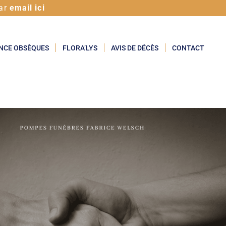
ar
email ici
NCE OBSÈQUES
FLORA’LYS
AVIS DE DÉCÈS
CONTACT